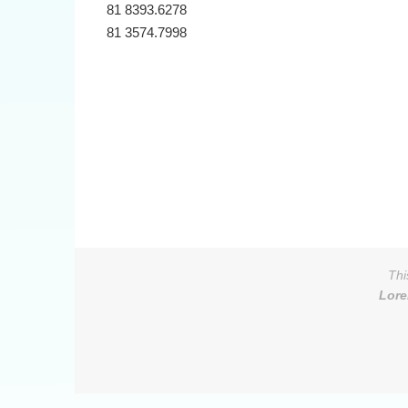
81 8393.6278
81 3574.7998
Thi
Lor