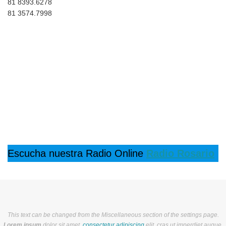
81 8393.6278
81 3574.7998
Escucha nuestra Radio Online
Radio Rosario
This text can be changed from the Miscellaneous section of the settings page.
Lorem ipsum
dolor sit amet,
consectetur adipiscing
elit, cras ut imperdiet augue.