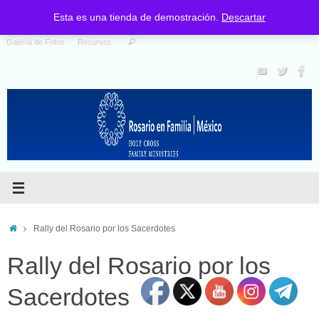
Nosotros
Santo Rosario
Programas
Catalogo de Materiales
Esta es una tienda de demostración.
Descartar
Galería de Fotos
Recursos
Rally del Rosario por los Sacerdotes
Rally del Rosario por los
Sacerdotes