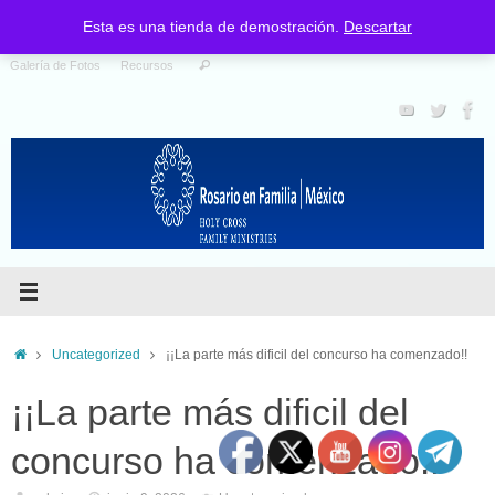
Nosotros
Santo Rosario
Programas
Catalogo de Materiales
Esta es una tienda de demostración.
Descartar
Galería de Fotos
Recursos
Uncategorized
¡¡La parte más dificil del concurso ha comenzado!!
¡¡La parte más dificil del
concurso ha comenzado!!