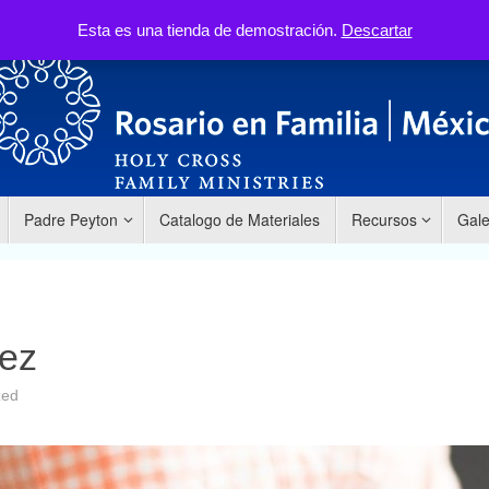
Nosotros
Santo Rosario
Programas
Esta es una tienda de demostración.
Descartar
Padre Peyton
Catalogo de Materiales
Recursos
Gale
vez
zed