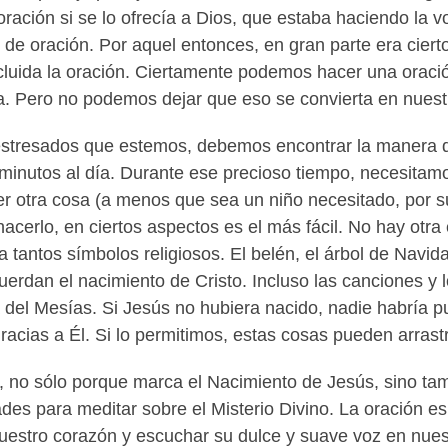
ración si se lo ofrecía a Dios, que estaba haciendo la 
de oración. Por aquel entonces, en gran parte era cierto
incluida la oración. Ciertamente podemos hacer una orac
a. Pero no podemos dejar que eso se convierta en nues
estresados que estemos, debemos encontrar la manera d
minutos al día. Durante ese precioso tiempo, necesitam
der otra cosa (a menos que sea un niño necesitado, por 
hacerlo, en ciertos aspectos es el más fácil. No hay ot
tantos símbolos religiosos. El belén, el árbol de Navidad
ecuerdan el nacimiento de Cristo. Incluso las canciones 
 del Mesías. Si Jesús no hubiera nacido, nadie habría 
racias a Él. Si lo permitimos, estas cosas pueden arrast
, no sólo porque marca el Nacimiento de Jesús, sino t
es para meditar sobre el Misterio Divino. La oración e
 nuestro corazón y escuchar su dulce y suave voz en nue