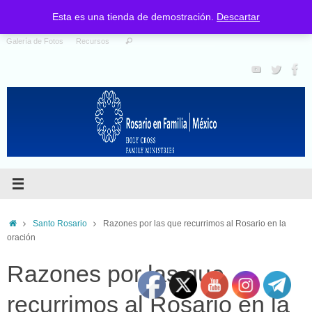
Nosotros
Santo Rosario
Programas
Catalogo de Materiales
Esta es una tienda de demostración.
Descartar
Galería de Fotos
Recursos
Santo Rosario
Razones por las que recurrimos al Rosario en la
oración
Razones por las que
recurrimos al Rosario en la