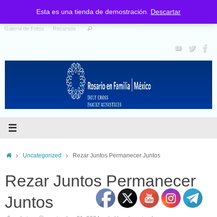
Nosotros
Santo Rosario
Programas
Catalogo de Materiales
Esta es una tienda de demostración.
Descartar
Galería de Fotos
Recursos
Uncategorized
Rezar Juntos Permanecer Juntos
Rezar Juntos Permanecer
Juntos